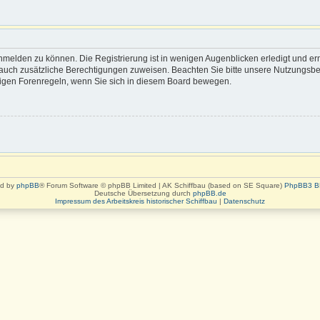
nmelden zu können. Die Registrierung ist in wenigen Augenblicken erledigt und erm
rn auch zusätzliche Berechtigungen zuweisen. Beachten Sie bitte unsere Nutzung
eiligen Forenregeln, wenn Sie sich in diesem Board bewegen.
d by
phpBB
® Forum Software © phpBB Limited | AK Schiffbau (based on SE Square)
PhpBB3 B
Deutsche Übersetzung durch
phpBB.de
Impressum des Arbeitskreis historischer Schiffbau
|
Datenschutz