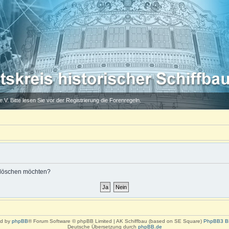
.V. Bitte lesen Sie vor der Registrierung die Forenregeln.
s löschen möchten?
d by
phpBB
® Forum Software © phpBB Limited | AK Schiffbau (based on SE Square)
PhpBB3 B
Deutsche Übersetzung durch
phpBB.de