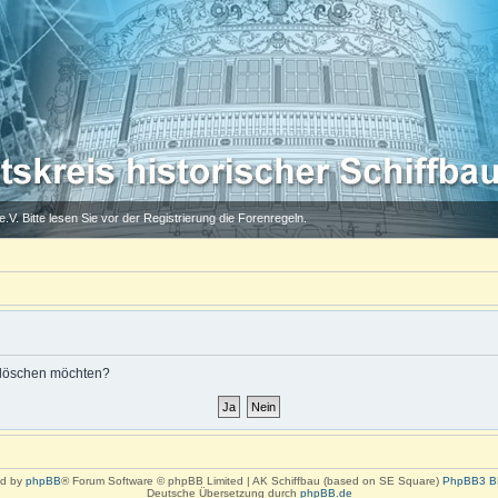
.V. Bitte lesen Sie vor der Registrierung die Forenregeln.
s löschen möchten?
d by
phpBB
® Forum Software © phpBB Limited | AK Schiffbau (based on SE Square)
PhpBB3 B
Deutsche Übersetzung durch
phpBB.de