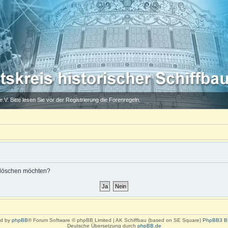
.V. Bitte lesen Sie vor der Registrierung die Forenregeln.
s löschen möchten?
d by
phpBB
® Forum Software © phpBB Limited | AK Schiffbau (based on SE Square)
PhpBB3 B
Deutsche Übersetzung durch
phpBB.de