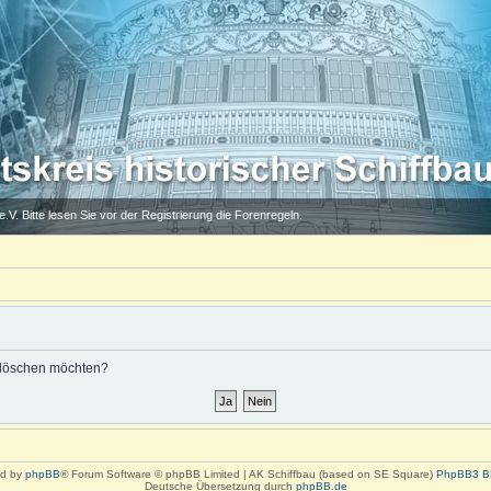
.V. Bitte lesen Sie vor der Registrierung die Forenregeln.
s löschen möchten?
d by
phpBB
® Forum Software © phpBB Limited | AK Schiffbau (based on SE Square)
PhpBB3 B
Deutsche Übersetzung durch
phpBB.de