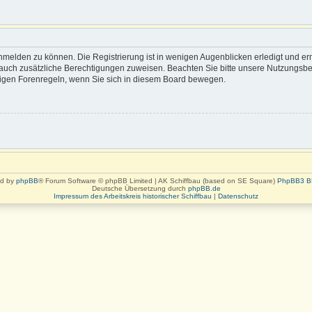
nmelden zu können. Die Registrierung ist in wenigen Augenblicken erledigt und erm
rn auch zusätzliche Berechtigungen zuweisen. Beachten Sie bitte unsere Nutzung
eiligen Forenregeln, wenn Sie sich in diesem Board bewegen.
d by
phpBB
® Forum Software © phpBB Limited | AK Schiffbau (based on SE Square)
PhpBB3 B
Deutsche Übersetzung durch
phpBB.de
Impressum des Arbeitskreis historischer Schiffbau
|
Datenschutz