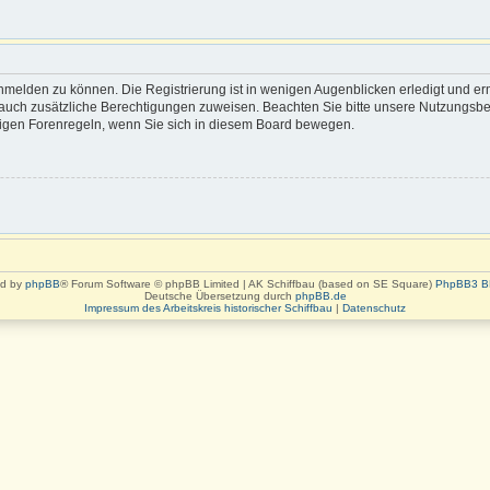
nmelden zu können. Die Registrierung ist in wenigen Augenblicken erledigt und erm
rn auch zusätzliche Berechtigungen zuweisen. Beachten Sie bitte unsere Nutzung
eiligen Forenregeln, wenn Sie sich in diesem Board bewegen.
d by
phpBB
® Forum Software © phpBB Limited | AK Schiffbau (based on SE Square)
PhpBB3 B
Deutsche Übersetzung durch
phpBB.de
Impressum des Arbeitskreis historischer Schiffbau
|
Datenschutz