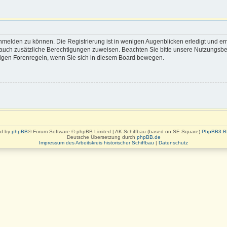
nmelden zu können. Die Registrierung ist in wenigen Augenblicken erledigt und erm
rn auch zusätzliche Berechtigungen zuweisen. Beachten Sie bitte unsere Nutzung
eiligen Forenregeln, wenn Sie sich in diesem Board bewegen.
d by
phpBB
® Forum Software © phpBB Limited | AK Schiffbau (based on SE Square)
PhpBB3 B
Deutsche Übersetzung durch
phpBB.de
Impressum des Arbeitskreis historischer Schiffbau
|
Datenschutz