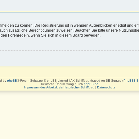
nmelden zu können. Die Registrierung ist in wenigen Augenblicken erledigt und erm
rn auch zusätzliche Berechtigungen zuweisen. Beachten Sie bitte unsere Nutzung
eiligen Forenregeln, wenn Sie sich in diesem Board bewegen.
d by
phpBB
® Forum Software © phpBB Limited | AK Schiffbau (based on SE Square)
PhpBB3 B
Deutsche Übersetzung durch
phpBB.de
Impressum des Arbeitskreis historischer Schiffbau
|
Datenschutz