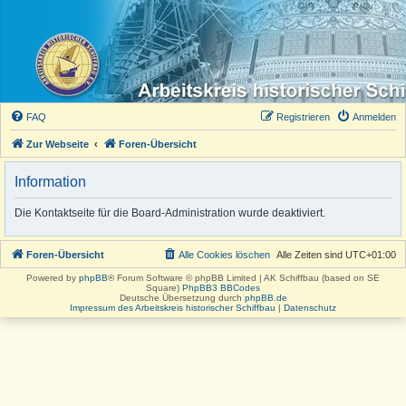
FAQ
Registrieren
Anmelden
Zur Webseite
Foren-Übersicht
Information
Die Kontaktseite für die Board-Administration wurde deaktiviert.
Foren-Übersicht
Alle Cookies löschen
Alle Zeiten sind
UTC+01:00
Powered by
phpBB
® Forum Software © phpBB Limited | AK Schiffbau (based on SE
Square)
PhpBB3 BBCodes
Deutsche Übersetzung durch
phpBB.de
Impressum des Arbeitskreis historischer Schiffbau
|
Datenschutz