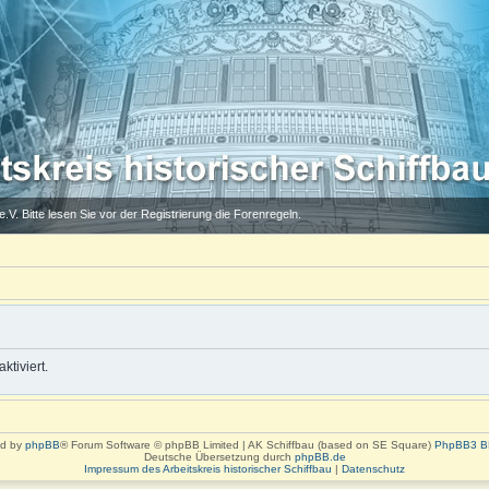
.V. Bitte lesen Sie vor der Registrierung die Forenregeln.
ktiviert.
d by
phpBB
® Forum Software © phpBB Limited | AK Schiffbau (based on SE Square)
PhpBB3 B
Deutsche Übersetzung durch
phpBB.de
Impressum des Arbeitskreis historischer Schiffbau
|
Datenschutz