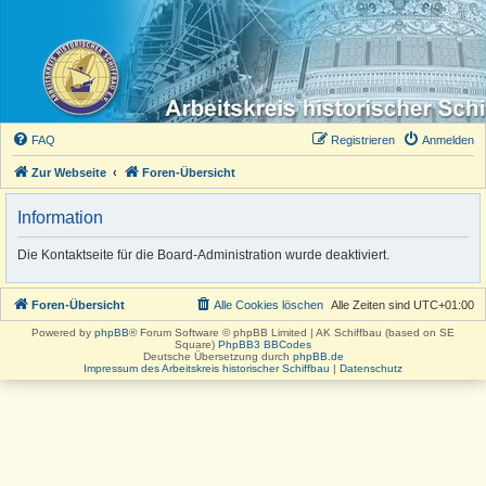
FAQ
Registrieren
Anmelden
Zur Webseite
Foren-Übersicht
Information
Die Kontaktseite für die Board-Administration wurde deaktiviert.
Foren-Übersicht
Alle Cookies löschen
Alle Zeiten sind
UTC+01:00
Powered by
phpBB
® Forum Software © phpBB Limited | AK Schiffbau (based on SE
Square)
PhpBB3 BBCodes
Deutsche Übersetzung durch
phpBB.de
Impressum des Arbeitskreis historischer Schiffbau
|
Datenschutz