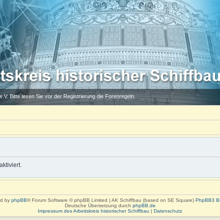
.V. Bitte lesen Sie vor der Registrierung die Forenregeln.
ktiviert.
d by
phpBB
® Forum Software © phpBB Limited | AK Schiffbau (based on SE Square)
PhpBB3 B
Deutsche Übersetzung durch
phpBB.de
Impressum des Arbeitskreis historischer Schiffbau
|
Datenschutz