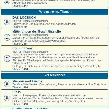
Arbeitstechniken, Werkzeuge
Themen:
147
Vereinsinterne Themen
DAS LOGBUCH
(nur für Arbeitskreismitglieder)
Ergänzungen und Diskussionen zu Logbuchbeiträgen
Themen:
79
Mitteilungen der Geschäftsstelle
(nur für Arbeitskreismitglieder)
Dieses Forum ist für Mitteilungen der Geschäftsstelle und für Anfragen der
Mitglieder an die Geschäftsstelle vorgesehen.
Themen:
35
Pött un Pann
(nur für Arbeitskreismitglieder)
Diese Rubrik dient zum Austausch von Tipps und Hinweisen, die mit dem
eigentlichen Thema nicht direkt zu tun haben, aber damit verwandt sind.
Sie dient für Mitteilungen und Ankündigungen der Mitglieder und für sonstigen
"Klönschnack".
Beiträge, die nicht mehr aktuell sind, werden hier nach einiger Zeit gelöscht.
Themen:
134
Verschiedenes
Museen und Events
Berichte über Museen, Ausstellungen, Regatten und andere maritime Ereignisse
Themen:
293
Links
Links zu Homepages, Foren, Museen, die einen qualitativ guten
Informationswert für den Modellbau, bzw. zu Marinethemen aufweisen, sowie zu
Einkaufsquellen (Materialien, Werkzeug, Pläne, Zubehör, etc.)
Themen:
138
Suche - Biete - Tausche