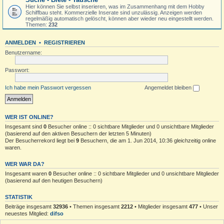
Hier können Sie selbst inserieren, was im Zusammenhang mit dem Hobby
Schiffbau steht. Kommerzielle Inserate sind unzulässig. Anzeigen werden
regelmäßig automatisch gelöscht, können aber wieder neu eingestellt werden.
Themen:
232
ANMELDEN
•
REGISTRIEREN
Benutzername:
Passwort:
Ich habe mein Passwort vergessen
Angemeldet bleiben
WER IST ONLINE?
Insgesamt sind
0
Besucher online :: 0 sichtbare Mitglieder und 0 unsichtbare Mitglieder
(basierend auf den aktiven Besuchern der letzten 5 Minuten)
Der Besucherrekord liegt bei
9
Besuchern, die am 1. Jun 2014, 10:36 gleichzeitig online
waren.
WER WAR DA?
Insgesamt waren
0
Besucher online :: 0 sichtbare Mitglieder und 0 unsichtbare Mitglieder
(basierend auf den heutigen Besuchern)
STATISTIK
Beiträge insgesamt
32936
• Themen insgesamt
2212
• Mitglieder insgesamt
477
• Unser
neuestes Mitglied:
difso