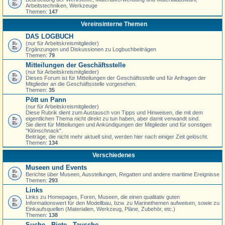
Arbeitstechniken, Werkzeuge
Themen:
147
Vereinsinterne Themen
DAS LOGBUCH
(nur für Arbeitskreismitglieder)
Ergänzungen und Diskussionen zu Logbuchbeiträgen
Themen:
79
Mitteilungen der Geschäftsstelle
(nur für Arbeitskreismitglieder)
Dieses Forum ist für Mitteilungen der Geschäftsstelle und für Anfragen der
Mitglieder an die Geschäftsstelle vorgesehen.
Themen:
35
Pött un Pann
(nur für Arbeitskreismitglieder)
Diese Rubrik dient zum Austausch von Tipps und Hinweisen, die mit dem
eigentlichen Thema nicht direkt zu tun haben, aber damit verwandt sind.
Sie dient für Mitteilungen und Ankündigungen der Mitglieder und für sonstigen
"Klönschnack".
Beiträge, die nicht mehr aktuell sind, werden hier nach einiger Zeit gelöscht.
Themen:
134
Verschiedenes
Museen und Events
Berichte über Museen, Ausstellungen, Regatten und andere maritime Ereignisse
Themen:
293
Links
Links zu Homepages, Foren, Museen, die einen qualitativ guten
Informationswert für den Modellbau, bzw. zu Marinethemen aufweisen, sowie zu
Einkaufsquellen (Materialien, Werkzeug, Pläne, Zubehör, etc.)
Themen:
138
Suche - Biete - Tausche