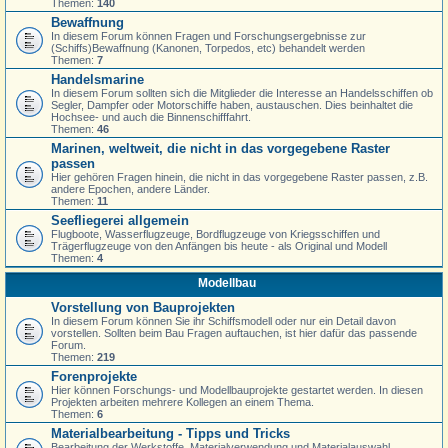
Themen:
140
Bewaffnung
In diesem Forum können Fragen und Forschungsergebnisse zur
(Schiffs)Bewaffnung (Kanonen, Torpedos, etc) behandelt werden
Themen:
7
Handelsmarine
In diesem Forum sollten sich die Mitglieder die Interesse an Handelsschiffen ob
Segler, Dampfer oder Motorschiffe haben, austauschen. Dies beinhaltet die
Hochsee- und auch die Binnenschifffahrt.
Themen:
46
Marinen, weltweit, die nicht in das vorgegebene Raster
passen
Hier gehören Fragen hinein, die nicht in das vorgegebene Raster passen, z.B.
andere Epochen, andere Länder.
Themen:
11
Seefliegerei allgemein
Flugboote, Wasserflugzeuge, Bordflugzeuge von Kriegsschiffen und
Trägerflugzeuge von den Anfängen bis heute - als Original und Modell
Themen:
4
Modellbau
Vorstellung von Bauprojekten
In diesem Forum können Sie ihr Schiffsmodell oder nur ein Detail davon
vorstellen. Sollten beim Bau Fragen auftauchen, ist hier dafür das passende
Forum.
Themen:
219
Forenprojekte
Hier können Forschungs- und Modellbauprojekte gestartet werden. In diesen
Projekten arbeiten mehrere Kollegen an einem Thema.
Themen:
6
Materialbearbeitung - Tipps und Tricks
Bearbeitung der Werkstoffe, Materialverwendung und Materialauswahl,