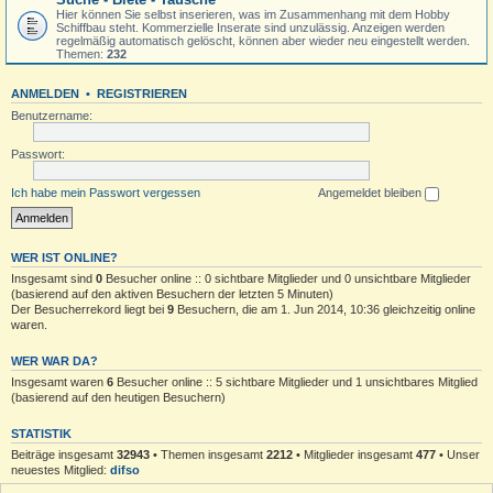
Hier können Sie selbst inserieren, was im Zusammenhang mit dem Hobby
Schiffbau steht. Kommerzielle Inserate sind unzulässig. Anzeigen werden
regelmäßig automatisch gelöscht, können aber wieder neu eingestellt werden.
Themen:
232
ANMELDEN
•
REGISTRIEREN
Benutzername:
Passwort:
Ich habe mein Passwort vergessen
Angemeldet bleiben
WER IST ONLINE?
Insgesamt sind
0
Besucher online :: 0 sichtbare Mitglieder und 0 unsichtbare Mitglieder
(basierend auf den aktiven Besuchern der letzten 5 Minuten)
Der Besucherrekord liegt bei
9
Besuchern, die am 1. Jun 2014, 10:36 gleichzeitig online
waren.
WER WAR DA?
Insgesamt waren
6
Besucher online :: 5 sichtbare Mitglieder und 1 unsichtbares Mitglied
(basierend auf den heutigen Besuchern)
STATISTIK
Beiträge insgesamt
32943
• Themen insgesamt
2212
• Mitglieder insgesamt
477
• Unser
neuestes Mitglied:
difso