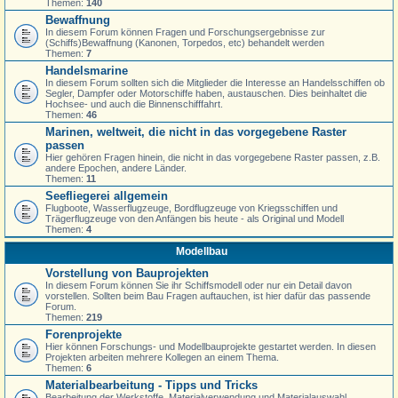
Themen:
140
Bewaffnung
In diesem Forum können Fragen und Forschungsergebnisse zur
(Schiffs)Bewaffnung (Kanonen, Torpedos, etc) behandelt werden
Themen:
7
Handelsmarine
In diesem Forum sollten sich die Mitglieder die Interesse an Handelsschiffen ob
Segler, Dampfer oder Motorschiffe haben, austauschen. Dies beinhaltet die
Hochsee- und auch die Binnenschifffahrt.
Themen:
46
Marinen, weltweit, die nicht in das vorgegebene Raster
passen
Hier gehören Fragen hinein, die nicht in das vorgegebene Raster passen, z.B.
andere Epochen, andere Länder.
Themen:
11
Seefliegerei allgemein
Flugboote, Wasserflugzeuge, Bordflugzeuge von Kriegsschiffen und
Trägerflugzeuge von den Anfängen bis heute - als Original und Modell
Themen:
4
Modellbau
Vorstellung von Bauprojekten
In diesem Forum können Sie ihr Schiffsmodell oder nur ein Detail davon
vorstellen. Sollten beim Bau Fragen auftauchen, ist hier dafür das passende
Forum.
Themen:
219
Forenprojekte
Hier können Forschungs- und Modellbauprojekte gestartet werden. In diesen
Projekten arbeiten mehrere Kollegen an einem Thema.
Themen:
6
Materialbearbeitung - Tipps und Tricks
Bearbeitung der Werkstoffe, Materialverwendung und Materialauswahl,