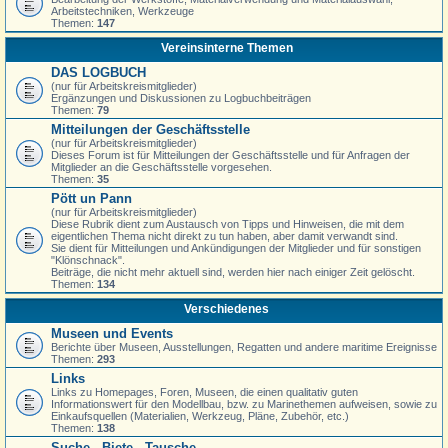
Arbeitstechniken, Werkzeuge
Themen:
147
Vereinsinterne Themen
DAS LOGBUCH
(nur für Arbeitskreismitglieder)
Ergänzungen und Diskussionen zu Logbuchbeiträgen
Themen:
79
Mitteilungen der Geschäftsstelle
(nur für Arbeitskreismitglieder)
Dieses Forum ist für Mitteilungen der Geschäftsstelle und für Anfragen der
Mitglieder an die Geschäftsstelle vorgesehen.
Themen:
35
Pött un Pann
(nur für Arbeitskreismitglieder)
Diese Rubrik dient zum Austausch von Tipps und Hinweisen, die mit dem
eigentlichen Thema nicht direkt zu tun haben, aber damit verwandt sind.
Sie dient für Mitteilungen und Ankündigungen der Mitglieder und für sonstigen
"Klönschnack".
Beiträge, die nicht mehr aktuell sind, werden hier nach einiger Zeit gelöscht.
Themen:
134
Verschiedenes
Museen und Events
Berichte über Museen, Ausstellungen, Regatten und andere maritime Ereignisse
Themen:
293
Links
Links zu Homepages, Foren, Museen, die einen qualitativ guten
Informationswert für den Modellbau, bzw. zu Marinethemen aufweisen, sowie zu
Einkaufsquellen (Materialien, Werkzeug, Pläne, Zubehör, etc.)
Themen:
138
Suche - Biete - Tausche