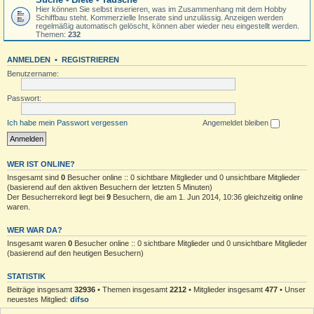
Hier können Sie selbst inserieren, was im Zusammenhang mit dem Hobby
Schiffbau steht. Kommerzielle Inserate sind unzulässig. Anzeigen werden
regelmäßig automatisch gelöscht, können aber wieder neu eingestellt werden.
Themen:
232
ANMELDEN
•
REGISTRIEREN
Benutzername:
Passwort:
Ich habe mein Passwort vergessen
Angemeldet bleiben
WER IST ONLINE?
Insgesamt sind
0
Besucher online :: 0 sichtbare Mitglieder und 0 unsichtbare Mitglieder
(basierend auf den aktiven Besuchern der letzten 5 Minuten)
Der Besucherrekord liegt bei
9
Besuchern, die am 1. Jun 2014, 10:36 gleichzeitig online
waren.
WER WAR DA?
Insgesamt waren
0
Besucher online :: 0 sichtbare Mitglieder und 0 unsichtbare Mitglieder
(basierend auf den heutigen Besuchern)
STATISTIK
Beiträge insgesamt
32936
• Themen insgesamt
2212
• Mitglieder insgesamt
477
• Unser
neuestes Mitglied:
difso