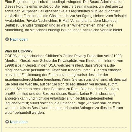
Eine Registrierung ist nicht unbedingt zwingend. Die Board-Administration
dieses Forums entscheidet, ob Sie registriert sein müssen, um Beiträge zu
schreiben. Auf jeden Fall erhalten Sie als registriertes Mitglied Zugriff auf
zusätzliche Funktionen, die Gästen nicht zur Verfügung stehen: zum Beispiel
Avatarbilder, Private Nachrichten, E-Mail-Versand an andere Mitglieder,
Beitritt zu Benutzergruppen und so weiter. Wir empfehlen Ihnen eine
Anmeldung, da sie schnell erledigt ist und Ihnen zahlreiche Vorteile bietet.
Nach oben
Was ist COPPA?
COPPA, ausgeschrieben Children’s Online Privacy Protection Act of 1998
(deutsch: Gesetz zum Schutz der Privatsphäre von Kindern im Internet von
1998) ist ein Gesetz in den USA, welches festlegt, dass Websites, die
möglicherweise persönliche Daten von Kindern unter 13 Jahren erheben,
hierzu die Zustimmung der Eltern beziehungsweise des oder der
Erziehungsberechtigten benötigen. Wenn Sie sich unsicher sind, ob dies auf
Sie oder die Website, auf der Sie sich zu registrieren versuchen, zutrifft,
ziehen Sie einen rechtlichen Beistand zu Rate. Bitte beachten Sie, dass
phpBB Limited und der Besitzer dieses Boards keine Rechtsberatung
anbieten kann und nicht die Anlaufstelle für Rechtsangelegenheiten
jeglicher Art ist; außer solchen, die unter der Frage „An wen soll ich mich
wenden, falls es Beschwerden oder juristische Anfragen zu diesem Forum
gibt?“ behandelt werden.
Nach oben