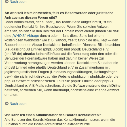
Nach oben
An wen soll ich mich wenden, falls es Beschwerden oder juristische
Anfragen zu diesem Forum gibt?
Jeder Administrator, der auf der „Das Team“-Seite aufgeführt ist, ist ein
geeigneter Kontakt für Ihre Beschwerde. Wenn Sie so keine Antwort
erhalten, sollten Sie den Besitzer der Domain kontaktieren (führen Sie dazu
eine
„WHOIS“-Abfrage
durch) oder — falls diese Seite bei einem
kostenlosen Webhoster wie z. B. Yahoo!, free.fr, funpic.de usw. liegt — den
Support oder den Abuse-Kontakt des betreffenden Dienstes. Bitte beachten
Sie, dass phpBB Limited (phpBB.com) und phpBB Deutschland e. V.
(phpBB.de)
absolut keinen Einfluss
auf die Benutzung oder den oder die
Benutzer der Forensoftware haben und dafür in keiner Weise zur
Verantwortung herangezogen werden können. Kontaktieren Sie daher nie
phpBB Limited oder phpBB Deutschland e. V. in Zusammenhang mit
jeglichen juristischen Fragen (Unterlassungserklärungen, Haftungsfragen
usw.), die
sich nicht direkt
auf die Website phpbb.com, phpbb.de oder die
phpBB-Software selbst beziehen. Falls Sie phpBB Limited oder phpBB
Deutschland e. V. E-Mails schreiben, die die
Softwarenutzung durch Dritte
betreffen, so werden Sie, wenn überhaupt, höchstens eine knappe Antwort
erhalten.
Nach oben
Wie kann ich einen Administrator des Boards kontaktieren?
Alle Benutzer des Boards können das Kontaktformular nutzen, wenn die
Funktion durch die Board-Administration aktiviert wurde.