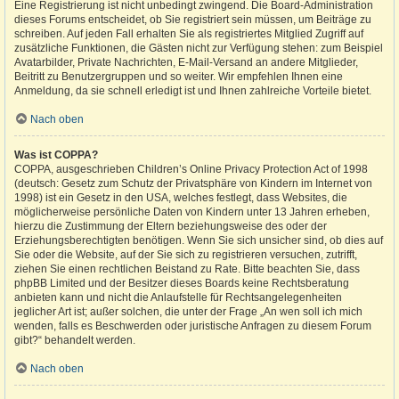
Eine Registrierung ist nicht unbedingt zwingend. Die Board-Administration
dieses Forums entscheidet, ob Sie registriert sein müssen, um Beiträge zu
schreiben. Auf jeden Fall erhalten Sie als registriertes Mitglied Zugriff auf
zusätzliche Funktionen, die Gästen nicht zur Verfügung stehen: zum Beispiel
Avatarbilder, Private Nachrichten, E-Mail-Versand an andere Mitglieder,
Beitritt zu Benutzergruppen und so weiter. Wir empfehlen Ihnen eine
Anmeldung, da sie schnell erledigt ist und Ihnen zahlreiche Vorteile bietet.
Nach oben
Was ist COPPA?
COPPA, ausgeschrieben Children’s Online Privacy Protection Act of 1998
(deutsch: Gesetz zum Schutz der Privatsphäre von Kindern im Internet von
1998) ist ein Gesetz in den USA, welches festlegt, dass Websites, die
möglicherweise persönliche Daten von Kindern unter 13 Jahren erheben,
hierzu die Zustimmung der Eltern beziehungsweise des oder der
Erziehungsberechtigten benötigen. Wenn Sie sich unsicher sind, ob dies auf
Sie oder die Website, auf der Sie sich zu registrieren versuchen, zutrifft,
ziehen Sie einen rechtlichen Beistand zu Rate. Bitte beachten Sie, dass
phpBB Limited und der Besitzer dieses Boards keine Rechtsberatung
anbieten kann und nicht die Anlaufstelle für Rechtsangelegenheiten
jeglicher Art ist; außer solchen, die unter der Frage „An wen soll ich mich
wenden, falls es Beschwerden oder juristische Anfragen zu diesem Forum
gibt?“ behandelt werden.
Nach oben