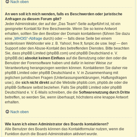
Nach oben
An wen soll ich mich wenden, falls es Beschwerden oder juristische
Anfragen zu diesem Forum gibt?
Jeder Administrator, der auf der „Das Team“-Seite aufgeführt ist, ist ein
geeigneter Kontakt für Ihre Beschwerde. Wenn Sie so keine Antwort
erhalten, sollten Sie den Besitzer der Domain kontaktieren (führen Sie dazu
eine
„WHOIS“-Abfrage
durch) oder — falls diese Seite bei einem
kostenlosen Webhoster wie z. B. Yahoo!, free.fr, funpic.de usw. liegt — den
Support oder den Abuse-Kontakt des betreffenden Dienstes. Bitte beachten
Sie, dass phpBB Limited (phpBB.com) und phpBB Deutschland e. V.
(phpBB.de)
absolut keinen Einfluss
auf die Benutzung oder den oder die
Benutzer der Forensoftware haben und dafür in keiner Weise zur
Verantwortung herangezogen werden können. Kontaktieren Sie daher nie
phpBB Limited oder phpBB Deutschland e. V. in Zusammenhang mit
jeglichen juristischen Fragen (Unterlassungserklärungen, Haftungsfragen
usw.), die
sich nicht direkt
auf die Website phpbb.com, phpbb.de oder die
phpBB-Software selbst beziehen. Falls Sie phpBB Limited oder phpBB
Deutschland e. V. E-Mails schreiben, die die
Softwarenutzung durch Dritte
betreffen, so werden Sie, wenn überhaupt, höchstens eine knappe Antwort
erhalten.
Nach oben
Wie kann ich einen Administrator des Boards kontaktieren?
Alle Benutzer des Boards können das Kontaktformular nutzen, wenn die
Funktion durch die Board-Administration aktiviert wurde.