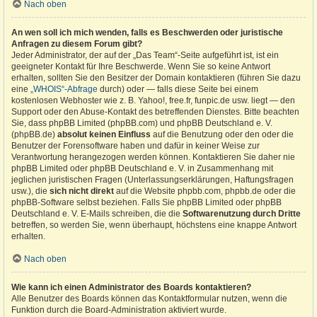
Nach oben
An wen soll ich mich wenden, falls es Beschwerden oder juristische
Anfragen zu diesem Forum gibt?
Jeder Administrator, der auf der „Das Team“-Seite aufgeführt ist, ist ein
geeigneter Kontakt für Ihre Beschwerde. Wenn Sie so keine Antwort
erhalten, sollten Sie den Besitzer der Domain kontaktieren (führen Sie dazu
eine
„WHOIS“-Abfrage
durch) oder — falls diese Seite bei einem
kostenlosen Webhoster wie z. B. Yahoo!, free.fr, funpic.de usw. liegt — den
Support oder den Abuse-Kontakt des betreffenden Dienstes. Bitte beachten
Sie, dass phpBB Limited (phpBB.com) und phpBB Deutschland e. V.
(phpBB.de)
absolut keinen Einfluss
auf die Benutzung oder den oder die
Benutzer der Forensoftware haben und dafür in keiner Weise zur
Verantwortung herangezogen werden können. Kontaktieren Sie daher nie
phpBB Limited oder phpBB Deutschland e. V. in Zusammenhang mit
jeglichen juristischen Fragen (Unterlassungserklärungen, Haftungsfragen
usw.), die
sich nicht direkt
auf die Website phpbb.com, phpbb.de oder die
phpBB-Software selbst beziehen. Falls Sie phpBB Limited oder phpBB
Deutschland e. V. E-Mails schreiben, die die
Softwarenutzung durch Dritte
betreffen, so werden Sie, wenn überhaupt, höchstens eine knappe Antwort
erhalten.
Nach oben
Wie kann ich einen Administrator des Boards kontaktieren?
Alle Benutzer des Boards können das Kontaktformular nutzen, wenn die
Funktion durch die Board-Administration aktiviert wurde.