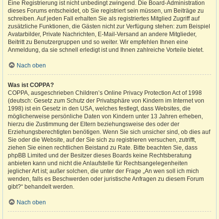
Eine Registrierung ist nicht unbedingt zwingend. Die Board-Administration
dieses Forums entscheidet, ob Sie registriert sein müssen, um Beiträge zu
schreiben. Auf jeden Fall erhalten Sie als registriertes Mitglied Zugriff auf
zusätzliche Funktionen, die Gästen nicht zur Verfügung stehen: zum Beispiel
Avatarbilder, Private Nachrichten, E-Mail-Versand an andere Mitglieder,
Beitritt zu Benutzergruppen und so weiter. Wir empfehlen Ihnen eine
Anmeldung, da sie schnell erledigt ist und Ihnen zahlreiche Vorteile bietet.
Nach oben
Was ist COPPA?
COPPA, ausgeschrieben Children’s Online Privacy Protection Act of 1998
(deutsch: Gesetz zum Schutz der Privatsphäre von Kindern im Internet von
1998) ist ein Gesetz in den USA, welches festlegt, dass Websites, die
möglicherweise persönliche Daten von Kindern unter 13 Jahren erheben,
hierzu die Zustimmung der Eltern beziehungsweise des oder der
Erziehungsberechtigten benötigen. Wenn Sie sich unsicher sind, ob dies auf
Sie oder die Website, auf der Sie sich zu registrieren versuchen, zutrifft,
ziehen Sie einen rechtlichen Beistand zu Rate. Bitte beachten Sie, dass
phpBB Limited und der Besitzer dieses Boards keine Rechtsberatung
anbieten kann und nicht die Anlaufstelle für Rechtsangelegenheiten
jeglicher Art ist; außer solchen, die unter der Frage „An wen soll ich mich
wenden, falls es Beschwerden oder juristische Anfragen zu diesem Forum
gibt?“ behandelt werden.
Nach oben