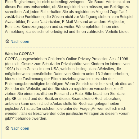
Eine Registrierung ist nicht unbedingt zwingend. Die Board-Administration
dieses Forums entscheidet, ob Sie registriert sein müssen, um Beiträge zu
schreiben. Auf jeden Fall erhalten Sie als registriertes Mitglied Zugriff auf
zusätzliche Funktionen, die Gästen nicht zur Verfügung stehen: zum Beispiel
Avatarbilder, Private Nachrichten, E-Mail-Versand an andere Mitglieder,
Beitritt zu Benutzergruppen und so weiter. Wir empfehlen Ihnen eine
Anmeldung, da sie schnell erledigt ist und Ihnen zahlreiche Vorteile bietet.
Nach oben
Was ist COPPA?
COPPA, ausgeschrieben Children’s Online Privacy Protection Act of 1998
(deutsch: Gesetz zum Schutz der Privatsphäre von Kindern im Internet von
1998) ist ein Gesetz in den USA, welches festlegt, dass Websites, die
möglicherweise persönliche Daten von Kindern unter 13 Jahren erheben,
hierzu die Zustimmung der Eltern beziehungsweise des oder der
Erziehungsberechtigten benötigen. Wenn Sie sich unsicher sind, ob dies auf
Sie oder die Website, auf der Sie sich zu registrieren versuchen, zutrifft,
ziehen Sie einen rechtlichen Beistand zu Rate. Bitte beachten Sie, dass
phpBB Limited und der Besitzer dieses Boards keine Rechtsberatung
anbieten kann und nicht die Anlaufstelle für Rechtsangelegenheiten
jeglicher Art ist; außer solchen, die unter der Frage „An wen soll ich mich
wenden, falls es Beschwerden oder juristische Anfragen zu diesem Forum
gibt?“ behandelt werden.
Nach oben