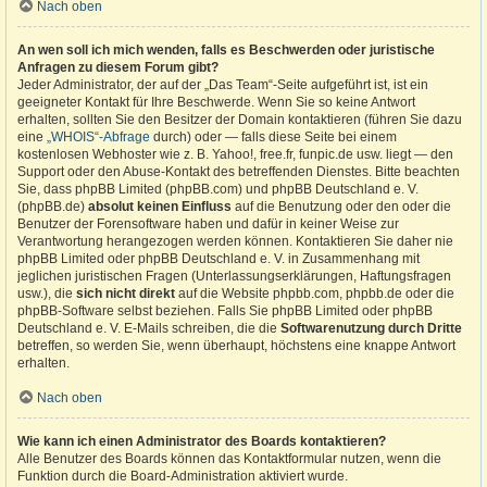
Nach oben
An wen soll ich mich wenden, falls es Beschwerden oder juristische
Anfragen zu diesem Forum gibt?
Jeder Administrator, der auf der „Das Team“-Seite aufgeführt ist, ist ein
geeigneter Kontakt für Ihre Beschwerde. Wenn Sie so keine Antwort
erhalten, sollten Sie den Besitzer der Domain kontaktieren (führen Sie dazu
eine
„WHOIS“-Abfrage
durch) oder — falls diese Seite bei einem
kostenlosen Webhoster wie z. B. Yahoo!, free.fr, funpic.de usw. liegt — den
Support oder den Abuse-Kontakt des betreffenden Dienstes. Bitte beachten
Sie, dass phpBB Limited (phpBB.com) und phpBB Deutschland e. V.
(phpBB.de)
absolut keinen Einfluss
auf die Benutzung oder den oder die
Benutzer der Forensoftware haben und dafür in keiner Weise zur
Verantwortung herangezogen werden können. Kontaktieren Sie daher nie
phpBB Limited oder phpBB Deutschland e. V. in Zusammenhang mit
jeglichen juristischen Fragen (Unterlassungserklärungen, Haftungsfragen
usw.), die
sich nicht direkt
auf die Website phpbb.com, phpbb.de oder die
phpBB-Software selbst beziehen. Falls Sie phpBB Limited oder phpBB
Deutschland e. V. E-Mails schreiben, die die
Softwarenutzung durch Dritte
betreffen, so werden Sie, wenn überhaupt, höchstens eine knappe Antwort
erhalten.
Nach oben
Wie kann ich einen Administrator des Boards kontaktieren?
Alle Benutzer des Boards können das Kontaktformular nutzen, wenn die
Funktion durch die Board-Administration aktiviert wurde.