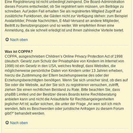
Eine Registrierung ist nicht unbedingt zwingend. Die Board-Administration
dieses Forums entscheidet, ob Sie registriert sein müssen, um Beiträge zu
schreiben. Auf jeden Fall erhalten Sie als registriertes Mitglied Zugriff auf
zusätzliche Funktionen, die Gästen nicht zur Verfügung stehen: zum Beispiel
Avatarbilder, Private Nachrichten, E-Mail-Versand an andere Mitglieder,
Beitritt zu Benutzergruppen und so weiter. Wir empfehlen Ihnen eine
Anmeldung, da sie schnell erledigt ist und Ihnen zahlreiche Vorteile bietet.
Nach oben
Was ist COPPA?
COPPA, ausgeschrieben Children’s Online Privacy Protection Act of 1998
(deutsch: Gesetz zum Schutz der Privatsphäre von Kindern im Internet von
1998) ist ein Gesetz in den USA, welches festlegt, dass Websites, die
möglicherweise persönliche Daten von Kindern unter 13 Jahren erheben,
hierzu die Zustimmung der Eltern beziehungsweise des oder der
Erziehungsberechtigten benötigen. Wenn Sie sich unsicher sind, ob dies auf
Sie oder die Website, auf der Sie sich zu registrieren versuchen, zutrifft,
ziehen Sie einen rechtlichen Beistand zu Rate. Bitte beachten Sie, dass
phpBB Limited und der Besitzer dieses Boards keine Rechtsberatung
anbieten kann und nicht die Anlaufstelle für Rechtsangelegenheiten
jeglicher Art ist; außer solchen, die unter der Frage „An wen soll ich mich
wenden, falls es Beschwerden oder juristische Anfragen zu diesem Forum
gibt?“ behandelt werden.
Nach oben