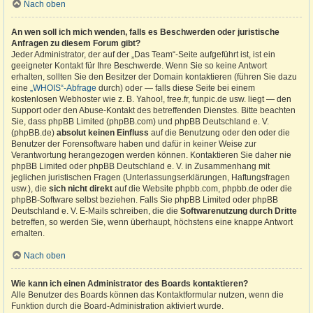
Nach oben
An wen soll ich mich wenden, falls es Beschwerden oder juristische
Anfragen zu diesem Forum gibt?
Jeder Administrator, der auf der „Das Team“-Seite aufgeführt ist, ist ein
geeigneter Kontakt für Ihre Beschwerde. Wenn Sie so keine Antwort
erhalten, sollten Sie den Besitzer der Domain kontaktieren (führen Sie dazu
eine
„WHOIS“-Abfrage
durch) oder — falls diese Seite bei einem
kostenlosen Webhoster wie z. B. Yahoo!, free.fr, funpic.de usw. liegt — den
Support oder den Abuse-Kontakt des betreffenden Dienstes. Bitte beachten
Sie, dass phpBB Limited (phpBB.com) und phpBB Deutschland e. V.
(phpBB.de)
absolut keinen Einfluss
auf die Benutzung oder den oder die
Benutzer der Forensoftware haben und dafür in keiner Weise zur
Verantwortung herangezogen werden können. Kontaktieren Sie daher nie
phpBB Limited oder phpBB Deutschland e. V. in Zusammenhang mit
jeglichen juristischen Fragen (Unterlassungserklärungen, Haftungsfragen
usw.), die
sich nicht direkt
auf die Website phpbb.com, phpbb.de oder die
phpBB-Software selbst beziehen. Falls Sie phpBB Limited oder phpBB
Deutschland e. V. E-Mails schreiben, die die
Softwarenutzung durch Dritte
betreffen, so werden Sie, wenn überhaupt, höchstens eine knappe Antwort
erhalten.
Nach oben
Wie kann ich einen Administrator des Boards kontaktieren?
Alle Benutzer des Boards können das Kontaktformular nutzen, wenn die
Funktion durch die Board-Administration aktiviert wurde.