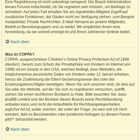
Eine Registrierung ist nicht unbedingt zwingend. Die Board-Administration
dieses Forums entscheidet, ob Sie registriert sein müssen, um Beiträge zu
schreiben. Auf jeden Fall erhalten Sie als registriertes Mitglied Zugriff auf
zusätzliche Funktionen, die Gästen nicht zur Verfügung stehen: zum Beispiel
Avatarbilder, Private Nachrichten, E-Mail-Versand an andere Mitglieder,
Beitritt zu Benutzergruppen und so weiter. Wir empfehlen Ihnen eine
Anmeldung, da sie schnell erledigt ist und Ihnen zahlreiche Vorteile bietet.
Nach oben
Was ist COPPA?
COPPA, ausgeschrieben Children’s Online Privacy Protection Act of 1998
(deutsch: Gesetz zum Schutz der Privatsphäre von Kindern im Internet von
1998) ist ein Gesetz in den USA, welches festlegt, dass Websites, die
möglicherweise persönliche Daten von Kindern unter 13 Jahren erheben,
hierzu die Zustimmung der Eltern beziehungsweise des oder der
Erziehungsberechtigten benötigen. Wenn Sie sich unsicher sind, ob dies auf
Sie oder die Website, auf der Sie sich zu registrieren versuchen, zutrifft,
ziehen Sie einen rechtlichen Beistand zu Rate. Bitte beachten Sie, dass
phpBB Limited und der Besitzer dieses Boards keine Rechtsberatung
anbieten kann und nicht die Anlaufstelle für Rechtsangelegenheiten
jeglicher Art ist; außer solchen, die unter der Frage „An wen soll ich mich
wenden, falls es Beschwerden oder juristische Anfragen zu diesem Forum
gibt?“ behandelt werden.
Nach oben