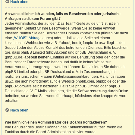
Nach oben
An wen soll ich mich wenden, falls es Beschwerden oder juristische
Anfragen zu diesem Forum gibt?
Jeder Administrator, der auf der „Das Team“-Seite aufgeführt ist, ist ein
geeigneter Kontakt für Ihre Beschwerde. Wenn Sie so keine Antwort
erhalten, sollten Sie den Besitzer der Domain kontaktieren (führen Sie dazu
eine
„WHOIS“-Abfrage
durch) oder — falls diese Seite bei einem
kostenlosen Webhoster wie z. B. Yahoo!, free.fr, funpic.de usw. liegt — den
Support oder den Abuse-Kontakt des betreffenden Dienstes. Bitte beachten
Sie, dass phpBB Limited (phpBB.com) und phpBB Deutschland e. V.
(phpBB.de)
absolut keinen Einfluss
auf die Benutzung oder den oder die
Benutzer der Forensoftware haben und dafür in keiner Weise zur
Verantwortung herangezogen werden können. Kontaktieren Sie daher nie
phpBB Limited oder phpBB Deutschland e. V. in Zusammenhang mit
jeglichen juristischen Fragen (Unterlassungserklärungen, Haftungsfragen
usw.), die
sich nicht direkt
auf die Website phpbb.com, phpbb.de oder die
phpBB-Software selbst beziehen. Falls Sie phpBB Limited oder phpBB
Deutschland e. V. E-Mails schreiben, die die
Softwarenutzung durch Dritte
betreffen, so werden Sie, wenn überhaupt, höchstens eine knappe Antwort
erhalten.
Nach oben
Wie kann ich einen Administrator des Boards kontaktieren?
Alle Benutzer des Boards können das Kontaktformular nutzen, wenn die
Funktion durch die Board-Administration aktiviert wurde.