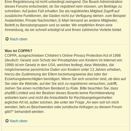
Eine Registrierung ist nicht unbedingt zwingend. Die Board-Administration
dieses Forums entscheidet, ob Sie registriert sein müssen, um Beiträge zu
schreiben. Auf jeden Fall erhalten Sie als registriertes Mitglied Zugriff auf
zusätzliche Funktionen, die Gästen nicht zur Verfügung stehen: zum Beispiel
Avatarbilder, Private Nachrichten, E-Mail-Versand an andere Mitglieder,
Beitritt zu Benutzergruppen und so weiter. Wir empfehlen Ihnen eine
Anmeldung, da sie schnell erledigt ist und Ihnen zahlreiche Vorteile bietet.
Nach oben
Was ist COPPA?
COPPA, ausgeschrieben Children’s Online Privacy Protection Act of 1998
(deutsch: Gesetz zum Schutz der Privatsphäre von Kindern im Internet von
1998) ist ein Gesetz in den USA, welches festlegt, dass Websites, die
möglicherweise persönliche Daten von Kindern unter 13 Jahren erheben,
hierzu die Zustimmung der Eltern beziehungsweise des oder der
Erziehungsberechtigten benötigen. Wenn Sie sich unsicher sind, ob dies auf
Sie oder die Website, auf der Sie sich zu registrieren versuchen, zutrifft,
ziehen Sie einen rechtlichen Beistand zu Rate. Bitte beachten Sie, dass
phpBB Limited und der Besitzer dieses Boards keine Rechtsberatung
anbieten kann und nicht die Anlaufstelle für Rechtsangelegenheiten
jeglicher Art ist; außer solchen, die unter der Frage „An wen soll ich mich
wenden, falls es Beschwerden oder juristische Anfragen zu diesem Forum
gibt?“ behandelt werden.
Nach oben