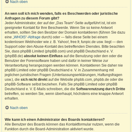
Nach oben
An wen soll ich mich wenden, falls es Beschwerden oder juristische
Anfragen zu diesem Forum gibt?
Jeder Administrator, der auf der „Das Team“-Seite aufgeführt ist, ist ein
geeigneter Kontakt für Ihre Beschwerde. Wenn Sie so keine Antwort
erhalten, sollten Sie den Besitzer der Domain kontaktieren (führen Sie dazu
eine
„WHOIS“-Abfrage
durch) oder — falls diese Seite bei einem
kostenlosen Webhoster wie z. B. Yahoo!, free.fr, funpic.de usw. liegt — den
Support oder den Abuse-Kontakt des betreffenden Dienstes. Bitte beachten
Sie, dass phpBB Limited (phpBB.com) und phpBB Deutschland e. V.
(phpBB.de)
absolut keinen Einfluss
auf die Benutzung oder den oder die
Benutzer der Forensoftware haben und dafür in keiner Weise zur
Verantwortung herangezogen werden können. Kontaktieren Sie daher nie
phpBB Limited oder phpBB Deutschland e. V. in Zusammenhang mit
jeglichen juristischen Fragen (Unterlassungserklärungen, Haftungsfragen
usw.), die
sich nicht direkt
auf die Website phpbb.com, phpbb.de oder die
phpBB-Software selbst beziehen. Falls Sie phpBB Limited oder phpBB
Deutschland e. V. E-Mails schreiben, die die
Softwarenutzung durch Dritte
betreffen, so werden Sie, wenn überhaupt, höchstens eine knappe Antwort
erhalten.
Nach oben
Wie kann ich einen Administrator des Boards kontaktieren?
Alle Benutzer des Boards können das Kontaktformular nutzen, wenn die
Funktion durch die Board-Administration aktiviert wurde.