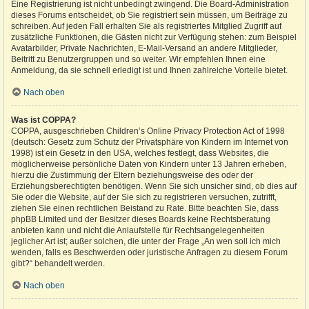
Eine Registrierung ist nicht unbedingt zwingend. Die Board-Administration
dieses Forums entscheidet, ob Sie registriert sein müssen, um Beiträge zu
schreiben. Auf jeden Fall erhalten Sie als registriertes Mitglied Zugriff auf
zusätzliche Funktionen, die Gästen nicht zur Verfügung stehen: zum Beispiel
Avatarbilder, Private Nachrichten, E-Mail-Versand an andere Mitglieder,
Beitritt zu Benutzergruppen und so weiter. Wir empfehlen Ihnen eine
Anmeldung, da sie schnell erledigt ist und Ihnen zahlreiche Vorteile bietet.
Nach oben
Was ist COPPA?
COPPA, ausgeschrieben Children’s Online Privacy Protection Act of 1998
(deutsch: Gesetz zum Schutz der Privatsphäre von Kindern im Internet von
1998) ist ein Gesetz in den USA, welches festlegt, dass Websites, die
möglicherweise persönliche Daten von Kindern unter 13 Jahren erheben,
hierzu die Zustimmung der Eltern beziehungsweise des oder der
Erziehungsberechtigten benötigen. Wenn Sie sich unsicher sind, ob dies auf
Sie oder die Website, auf der Sie sich zu registrieren versuchen, zutrifft,
ziehen Sie einen rechtlichen Beistand zu Rate. Bitte beachten Sie, dass
phpBB Limited und der Besitzer dieses Boards keine Rechtsberatung
anbieten kann und nicht die Anlaufstelle für Rechtsangelegenheiten
jeglicher Art ist; außer solchen, die unter der Frage „An wen soll ich mich
wenden, falls es Beschwerden oder juristische Anfragen zu diesem Forum
gibt?“ behandelt werden.
Nach oben