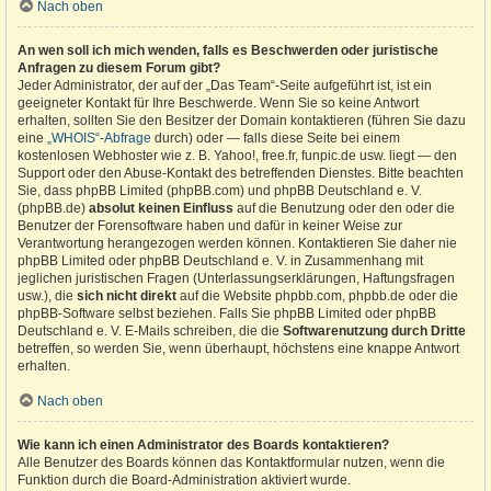
Nach oben
An wen soll ich mich wenden, falls es Beschwerden oder juristische
Anfragen zu diesem Forum gibt?
Jeder Administrator, der auf der „Das Team“-Seite aufgeführt ist, ist ein
geeigneter Kontakt für Ihre Beschwerde. Wenn Sie so keine Antwort
erhalten, sollten Sie den Besitzer der Domain kontaktieren (führen Sie dazu
eine
„WHOIS“-Abfrage
durch) oder — falls diese Seite bei einem
kostenlosen Webhoster wie z. B. Yahoo!, free.fr, funpic.de usw. liegt — den
Support oder den Abuse-Kontakt des betreffenden Dienstes. Bitte beachten
Sie, dass phpBB Limited (phpBB.com) und phpBB Deutschland e. V.
(phpBB.de)
absolut keinen Einfluss
auf die Benutzung oder den oder die
Benutzer der Forensoftware haben und dafür in keiner Weise zur
Verantwortung herangezogen werden können. Kontaktieren Sie daher nie
phpBB Limited oder phpBB Deutschland e. V. in Zusammenhang mit
jeglichen juristischen Fragen (Unterlassungserklärungen, Haftungsfragen
usw.), die
sich nicht direkt
auf die Website phpbb.com, phpbb.de oder die
phpBB-Software selbst beziehen. Falls Sie phpBB Limited oder phpBB
Deutschland e. V. E-Mails schreiben, die die
Softwarenutzung durch Dritte
betreffen, so werden Sie, wenn überhaupt, höchstens eine knappe Antwort
erhalten.
Nach oben
Wie kann ich einen Administrator des Boards kontaktieren?
Alle Benutzer des Boards können das Kontaktformular nutzen, wenn die
Funktion durch die Board-Administration aktiviert wurde.