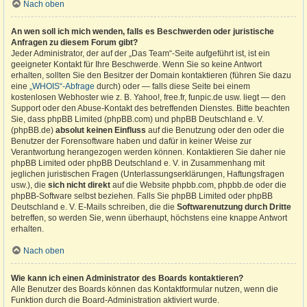
Nach oben
An wen soll ich mich wenden, falls es Beschwerden oder juristische
Anfragen zu diesem Forum gibt?
Jeder Administrator, der auf der „Das Team“-Seite aufgeführt ist, ist ein
geeigneter Kontakt für Ihre Beschwerde. Wenn Sie so keine Antwort
erhalten, sollten Sie den Besitzer der Domain kontaktieren (führen Sie dazu
eine
„WHOIS“-Abfrage
durch) oder — falls diese Seite bei einem
kostenlosen Webhoster wie z. B. Yahoo!, free.fr, funpic.de usw. liegt — den
Support oder den Abuse-Kontakt des betreffenden Dienstes. Bitte beachten
Sie, dass phpBB Limited (phpBB.com) und phpBB Deutschland e. V.
(phpBB.de)
absolut keinen Einfluss
auf die Benutzung oder den oder die
Benutzer der Forensoftware haben und dafür in keiner Weise zur
Verantwortung herangezogen werden können. Kontaktieren Sie daher nie
phpBB Limited oder phpBB Deutschland e. V. in Zusammenhang mit
jeglichen juristischen Fragen (Unterlassungserklärungen, Haftungsfragen
usw.), die
sich nicht direkt
auf die Website phpbb.com, phpbb.de oder die
phpBB-Software selbst beziehen. Falls Sie phpBB Limited oder phpBB
Deutschland e. V. E-Mails schreiben, die die
Softwarenutzung durch Dritte
betreffen, so werden Sie, wenn überhaupt, höchstens eine knappe Antwort
erhalten.
Nach oben
Wie kann ich einen Administrator des Boards kontaktieren?
Alle Benutzer des Boards können das Kontaktformular nutzen, wenn die
Funktion durch die Board-Administration aktiviert wurde.