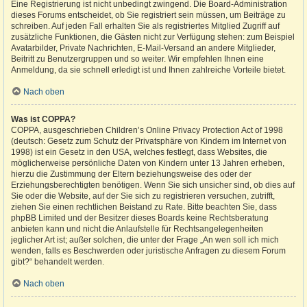
Eine Registrierung ist nicht unbedingt zwingend. Die Board-Administration
dieses Forums entscheidet, ob Sie registriert sein müssen, um Beiträge zu
schreiben. Auf jeden Fall erhalten Sie als registriertes Mitglied Zugriff auf
zusätzliche Funktionen, die Gästen nicht zur Verfügung stehen: zum Beispiel
Avatarbilder, Private Nachrichten, E-Mail-Versand an andere Mitglieder,
Beitritt zu Benutzergruppen und so weiter. Wir empfehlen Ihnen eine
Anmeldung, da sie schnell erledigt ist und Ihnen zahlreiche Vorteile bietet.
Nach oben
Was ist COPPA?
COPPA, ausgeschrieben Children’s Online Privacy Protection Act of 1998
(deutsch: Gesetz zum Schutz der Privatsphäre von Kindern im Internet von
1998) ist ein Gesetz in den USA, welches festlegt, dass Websites, die
möglicherweise persönliche Daten von Kindern unter 13 Jahren erheben,
hierzu die Zustimmung der Eltern beziehungsweise des oder der
Erziehungsberechtigten benötigen. Wenn Sie sich unsicher sind, ob dies auf
Sie oder die Website, auf der Sie sich zu registrieren versuchen, zutrifft,
ziehen Sie einen rechtlichen Beistand zu Rate. Bitte beachten Sie, dass
phpBB Limited und der Besitzer dieses Boards keine Rechtsberatung
anbieten kann und nicht die Anlaufstelle für Rechtsangelegenheiten
jeglicher Art ist; außer solchen, die unter der Frage „An wen soll ich mich
wenden, falls es Beschwerden oder juristische Anfragen zu diesem Forum
gibt?“ behandelt werden.
Nach oben