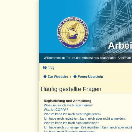
Willkommen im Forum des Arbeitskreis historischer Schiffbau e
FAQ
Zur Webseite
Foren-Übersicht
Häufig gestellte Fragen
Registrierung und Anmeldung
Wozu muss ich mich registrieren?
Was ist COPPA?
Warum kann ich mich nicht registrieren?
Ich habe mich registriert, kann mich aber nicht anmelden!
Warum kann ich mich nicht anmelden?
Ich habe mich vor einiger Zeit registriert, kann mich aber ni
Ich habe mein Passwort vergessen!