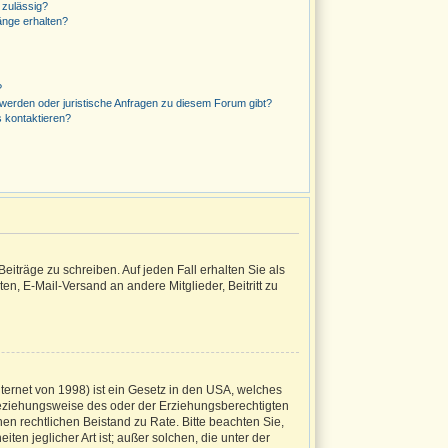
 zulässig?
änge erhalten?
?
hwerden oder juristische Anfragen zu diesem Forum gibt?
s kontaktieren?
eiträge zu schreiben. Auf jeden Fall erhalten Sie als
ten, E-Mail-Versand an andere Mitglieder, Beitritt zu
ternet von 1998) ist ein Gesetz in den USA, welches
 beziehungsweise des oder der Erziehungsberechtigten
inen rechtlichen Beistand zu Rate. Bitte beachten Sie,
en jeglicher Art ist; außer solchen, die unter der