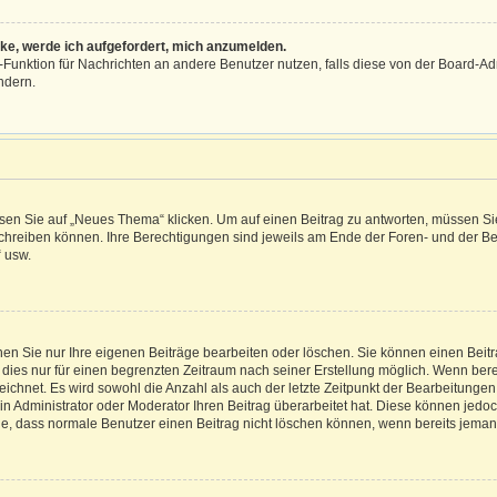
cke, werde ich aufgefordert, mich anzumelden.
il-Funktion für Nachrichten an andere Benutzer nutzen, falls diese von der Board-
ndern.
n Sie auf „Neues Thema“ klicken. Um auf einen Beitrag zu antworten, müssen Sie a
 schreiben können. Ihre Berechtigungen sind jeweils am Ende der Foren- und der Beit
“ usw.
nen Sie nur Ihre eigenen Beiträge bearbeiten oder löschen. Sie können einen Beit
 dies nur für einen begrenzten Zeitraum nach seiner Erstellung möglich. Wenn berei
ichnet. Es wird sowohl die Anzahl als auch der letzte Zeitpunkt der Bearbeitungen
 Administrator oder Moderator Ihren Beitrag überarbeitet hat. Diese können jedoch, f
Sie, dass normale Benutzer einen Beitrag nicht löschen können, wenn bereits jeman