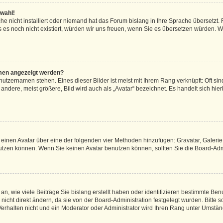
swahl!
he nicht installiert oder niemand hat das Forum bislang in Ihre Sprache übersetzt. 
ls es noch nicht existiert, würden wir uns freuen, wenn Sie es übersetzen würden.
amen angezeigt werden?
utzernamen stehen. Eines dieser Bilder ist meist mit Ihrem Rang verknüpft: Oft sin
ndere, meist größere, Bild wird auch als „Avatar“ bezeichnet. Es handelt sich hier
l“ einen Avatar über eine der folgenden vier Methoden hinzufügen: Gravatar, Galer
tzen können. Wenn Sie keinen Avatar benutzen können, sollten Sie die Board-Admi
n, wie viele Beiträge Sie bislang erstellt haben oder identifizieren bestimmte Be
cht direkt ändern, da sie von der Board-Administration festgelegt wurden. Bitte s
rhalten nicht und ein Moderator oder Administrator wird Ihren Rang unter Umstän