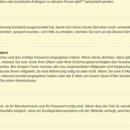
den oder juristische Anfragen zu diesem Forum gibt?“ behandelt werden.
trierung komplett ausgeschaltet hat, damit sich keine neuen Benutzer mehr anmeld
möchten, gesperrt wurden. Um Hilfe zu erhalten, wenden Sie sich an die Board-Admi
lden!
rnamen und das richtige Passwort eingegeben haben. Wenn diese stimmen, dann gi
, müssen Sie bzw. einer Ihrer Eltern oder Ihrer Erziehungsberechtigten den Anweis
rt werden. Bei einigen Foren müssen alle neu angemeldeten Mitglieder erst freigesc
 wurde Ihnen mitgeteilt, ob eine Aktivierung nötig ist oder nicht. Wenn Sie eine E-M
-Adresse korrekt eingegeben haben oder die E-Mail von einem Spam-Filter blockier
ie einen Administrator.
st, ob Ihr Benutzername und Ihr Passwort richtig sind. Wenn dies der Fall ist, wen
ebenfalls möglich, dass ein Konfigurationsproblem mit der Website vorliegt, welche