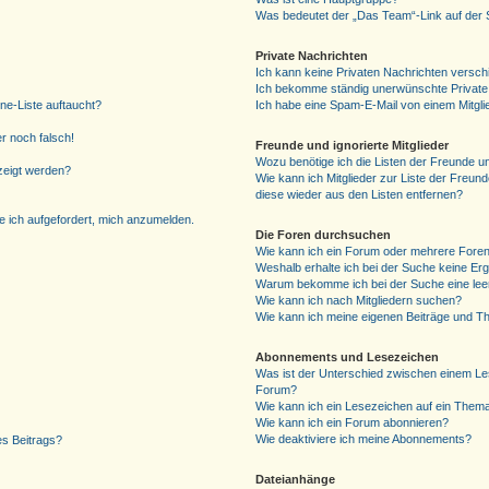
Was bedeutet der „Das Team“-Link auf der S
Private Nachrichten
Ich kann keine Privaten Nachrichten versch
Ich bekomme ständig unerwünschte Private
ne-Liste auftaucht?
Ich habe eine Spam-E-Mail von einem Mitgli
er noch falsch!
Freunde und ignorierte Mitglieder
Wozu benötige ich die Listen der Freunde un
zeigt werden?
Wie kann ich Mitglieder zur Liste der Freund
diese wieder aus den Listen entfernen?
e ich aufgefordert, mich anzumelden.
Die Foren durchsuchen
Wie kann ich ein Forum oder mehrere Fore
Weshalb erhalte ich bei der Suche keine Er
Warum bekomme ich bei der Suche eine lee
Wie kann ich nach Mitgliedern suchen?
Wie kann ich meine eigenen Beiträge und T
Abonnements und Lesezeichen
Was ist der Unterschied zwischen einem L
Forum?
Wie kann ich ein Lesezeichen auf ein Them
Wie kann ich ein Forum abonnieren?
Wie deaktiviere ich meine Abonnements?
es Beitrags?
Dateianhänge