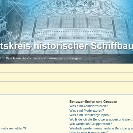
.V. Bitte lesen Sie vor der Registrierung die Forenregeln.
Benutzer-Stufen und Gruppen
Was sind Administratoren?
Was sind Moderatoren?
Was sind Benutzergruppen?
Wo finde ich die Benutzergruppen und wie tr
Wie werde ich Gruppenleiter?
cht mehr anmelden?!
Weshalb werden verschiedene Benutzergrupp
Was ist eine Hauptgruppe?