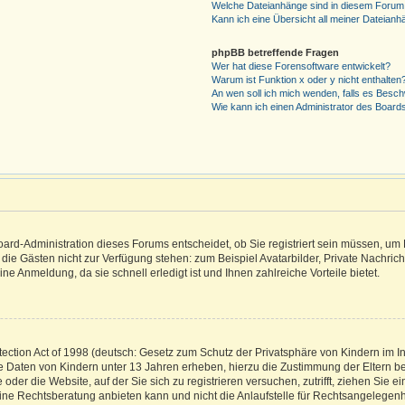
Welche Dateianhänge sind in diesem Forum
Kann ich eine Übersicht all meiner Dateianh
phpBB betreffende Fragen
Wer hat diese Forensoftware entwickelt?
Warum ist Funktion x oder y nicht enthalten
An wen soll ich mich wenden, falls es Besc
Wie kann ich einen Administrator des Board
ard-Administration dieses Forums entscheidet, ob Sie registriert sein müssen, um B
n, die Gästen nicht zur Verfügung stehen: zum Beispiel Avatarbilder, Private Nachrich
e Anmeldung, da sie schnell erledigt ist und Ihnen zahlreiche Vorteile bietet.
ction Act of 1998 (deutsch: Gesetz zum Schutz der Privatsphäre von Kindern im In
che Daten von Kindern unter 13 Jahren erheben, hierzu die Zustimmung der Eltern
oder die Website, auf der Sie sich zu registrieren versuchen, zutrifft, ziehen Sie e
e Rechtsberatung anbieten kann und nicht die Anlaufstelle für Rechtsangelegenheit