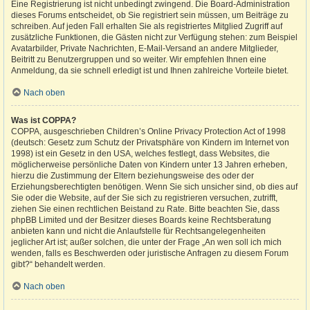
Eine Registrierung ist nicht unbedingt zwingend. Die Board-Administration
dieses Forums entscheidet, ob Sie registriert sein müssen, um Beiträge zu
schreiben. Auf jeden Fall erhalten Sie als registriertes Mitglied Zugriff auf
zusätzliche Funktionen, die Gästen nicht zur Verfügung stehen: zum Beispiel
Avatarbilder, Private Nachrichten, E-Mail-Versand an andere Mitglieder,
Beitritt zu Benutzergruppen und so weiter. Wir empfehlen Ihnen eine
Anmeldung, da sie schnell erledigt ist und Ihnen zahlreiche Vorteile bietet.
Nach oben
Was ist COPPA?
COPPA, ausgeschrieben Children’s Online Privacy Protection Act of 1998
(deutsch: Gesetz zum Schutz der Privatsphäre von Kindern im Internet von
1998) ist ein Gesetz in den USA, welches festlegt, dass Websites, die
möglicherweise persönliche Daten von Kindern unter 13 Jahren erheben,
hierzu die Zustimmung der Eltern beziehungsweise des oder der
Erziehungsberechtigten benötigen. Wenn Sie sich unsicher sind, ob dies auf
Sie oder die Website, auf der Sie sich zu registrieren versuchen, zutrifft,
ziehen Sie einen rechtlichen Beistand zu Rate. Bitte beachten Sie, dass
phpBB Limited und der Besitzer dieses Boards keine Rechtsberatung
anbieten kann und nicht die Anlaufstelle für Rechtsangelegenheiten
jeglicher Art ist; außer solchen, die unter der Frage „An wen soll ich mich
wenden, falls es Beschwerden oder juristische Anfragen zu diesem Forum
gibt?“ behandelt werden.
Nach oben