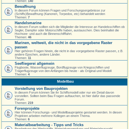
Themen:
140
Bewaffnung
In diesem Forum können Fragen und Forschungsergebnisse zur
(Schiffs)Bewaffnung (Kanonen, Torpedos, etc) behandelt werden
Themen:
7
Handelsmarine
In diesem Forum sollten sich die Mitglieder die Interesse an Handelsschiffen ob
Segler, Dampfer oder Motorschiffe haben, austauschen. Dies beinhaltet die
Hochsee- und auch die Binnenschifffahrt.
Themen:
46
Marinen, weltweit, die nicht in das vorgegebene Raster
passen
Hier gehören Fragen hinein, die nicht in das vorgegebene Raster passen, z.B.
andere Epochen, andere Länder.
Themen:
11
Seefliegerei allgemein
Flugboote, Wasserflugzeuge, Bordflugzeuge von Kriegsschiffen und
Trägerflugzeuge von den Anfängen bis heute - als Original und Modell
Themen:
4
Modellbau
Vorstellung von Bauprojekten
In diesem Forum können Sie ihr Schiffsmodell oder nur ein Detail davon
vorstellen. Sollten beim Bau Fragen auftauchen, ist hier dafür das passende
Forum.
Themen:
219
Forenprojekte
Hier können Forschungs- und Modellbauprojekte gestartet werden. In diesen
Projekten arbeiten mehrere Kollegen an einem Thema.
Themen:
6
Materialbearbeitung - Tipps und Tricks
Bearbeitung der Werkstoffe, Materialverwendung und Materialauswahl,