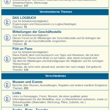
Arbeitstechniken, Werkzeuge
Themen:
147
Vereinsinterne Themen
DAS LOGBUCH
(nur für Arbeitskreismitglieder)
Ergänzungen und Diskussionen zu Logbuchbeiträgen
Themen:
79
Mitteilungen der Geschäftsstelle
(nur für Arbeitskreismitglieder)
Dieses Forum ist für Mitteilungen der Geschäftsstelle und für Anfragen der
Mitglieder an die Geschäftsstelle vorgesehen.
Themen:
35
Pött un Pann
(nur für Arbeitskreismitglieder)
Diese Rubrik dient zum Austausch von Tipps und Hinweisen, die mit dem
eigentlichen Thema nicht direkt zu tun haben, aber damit verwandt sind.
Sie dient für Mitteilungen und Ankündigungen der Mitglieder und für sonstigen
"Klönschnack".
Beiträge, die nicht mehr aktuell sind, werden hier nach einiger Zeit gelöscht.
Themen:
134
Verschiedenes
Museen und Events
Berichte über Museen, Ausstellungen, Regatten und andere maritime Ereignisse
Themen:
293
Links
Links zu Homepages, Foren, Museen, die einen qualitativ guten
Informationswert für den Modellbau, bzw. zu Marinethemen aufweisen, sowie zu
Einkaufsquellen (Materialien, Werkzeug, Pläne, Zubehör, etc.)
Themen:
138
Suche - Biete - Tausche