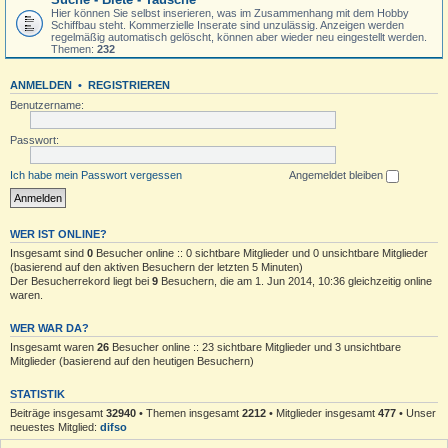
Hier können Sie selbst inserieren, was im Zusammenhang mit dem Hobby
Schiffbau steht. Kommerzielle Inserate sind unzulässig. Anzeigen werden
regelmäßig automatisch gelöscht, können aber wieder neu eingestellt werden.
Themen:
232
ANMELDEN
•
REGISTRIEREN
Benutzername:
Passwort:
Ich habe mein Passwort vergessen
Angemeldet bleiben
WER IST ONLINE?
Insgesamt sind
0
Besucher online :: 0 sichtbare Mitglieder und 0 unsichtbare Mitglieder
(basierend auf den aktiven Besuchern der letzten 5 Minuten)
Der Besucherrekord liegt bei
9
Besuchern, die am 1. Jun 2014, 10:36 gleichzeitig online
waren.
WER WAR DA?
Insgesamt waren
26
Besucher online :: 23 sichtbare Mitglieder und 3 unsichtbare
Mitglieder (basierend auf den heutigen Besuchern)
STATISTIK
Beiträge insgesamt
32940
• Themen insgesamt
2212
• Mitglieder insgesamt
477
• Unser
neuestes Mitglied:
difso